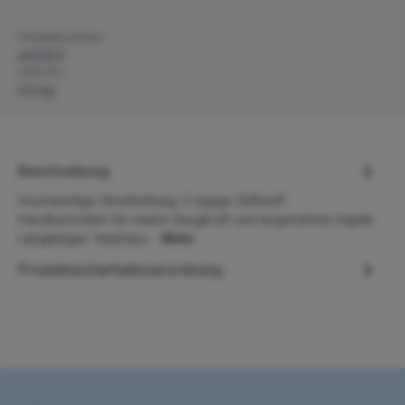
Produktnummer:
402207
Gewicht:
3.5 kg
Beschreibung
Hochwertige Verarbeitung: 2-lagige Zellstoff-
Handtuchrollen für starke Saugkraft und angenehme Haptik.
Langlebiger Verbrauc…
Mehr
Produktsicherheitsverordnung