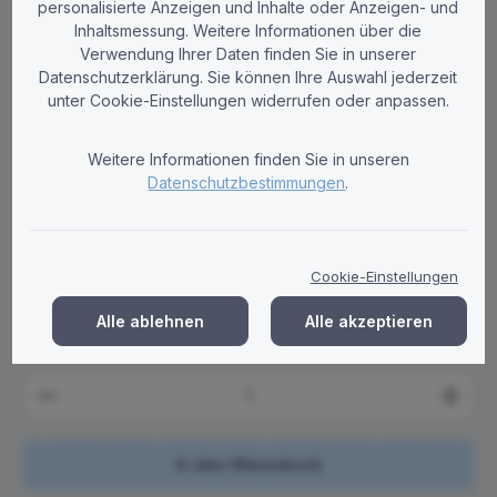
personalisierte Anzeigen und Inhalte oder Anzeigen- und
Inhaltsmessung. Weitere Informationen über die
Verwendung Ihrer Daten finden Sie in unserer
Datenschutzerklärung. Sie können Ihre Auswahl jederzeit
Tobi-Paper
unter Cookie-Einstellungen widerrufen oder anpassen.
Handtuchrollen 2-lagig Zellstoff
hochweiß 18,7cm Breite 6er Hülse - 6er
Weitere Informationen finden Sie in unseren
Pack
Datenschutzbestimmungen
.
Hochweiße 2-lagige Zellstoff-Handtuchrollen, 18,7 cm breit, 6
cm Hülse, perforiert, mit Innen- und Außenabwicklung.
Regulärer Preis:
11,76 €
Cookie-Einstellungen
Brutto: 13,99 €
Preise zzgl. MwSt. zzgl. Versandkosten
Alle ablehnen
Alle akzeptieren
Produkt Anzahl: Gib den gewünschten Wert ein ode
In den Warenkorb