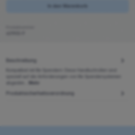
In den Warenkorb
Produktnummer:
401905-P
Beschreibung
Kompatibel mit Ille Spendern: Diese Handtuchrollen sind
speziell auf die Anforderungen von Ille Spendersystemen
abgestim…
Mehr
Produktsicherheitsverordnung