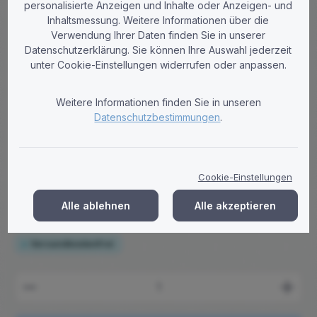
personalisierte Anzeigen und Inhalte oder Anzeigen- und
Inhaltsmessung. Weitere Informationen über die
Verwendung Ihrer Daten finden Sie in unserer
Datenschutzerklärung. Sie können Ihre Auswahl jederzeit
Tobi-Paper
unter Cookie-Einstellungen widerrufen oder anpassen.
Handtuchrollen 2-lagig Zellstoff
hochweiß 21cm Breite 5cm Hülse -
Weitere Informationen finden Sie in unseren
Palette (40 VE)
Datenschutzbestimmungen
.
Hochweiße 2-lagige Handtuchrollen aus Zellstoff, 21 cm breit,
5 cm Hülse. Palette mit 240 Rollen – passend für Ille Spender.
Jetzt bestellen!
Cookie-Einstellungen
Regulärer Preis:
872,20 €
Brutto: 1.037,92 €
Alle ablehnen
Alle akzeptieren
Preise zzgl. MwSt. zzgl. Versandkosten
Versandkostenfrei
Produkt Anzahl: Gib den gewünschten Wert ein ode