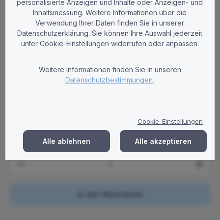
personalisierte Anzeigen und Inhalte oder Anzeigen- und
Inhaltsmessung. Weitere Informationen über die
Verwendung Ihrer Daten finden Sie in unserer
Leon´s
Datenschutzerklärung. Sie können Ihre Auswahl jederzeit
Putzrolle 3-lagig Zellstoff blau 36x36cm
unter Cookie-Einstellungen widerrufen oder anpassen.
1000 Blatt
Putztuchrolle blau 3-lagig, 36x36 cm, 1000 Blatt aus
Weitere Informationen finden Sie in unseren
hochwertigem Zellstoff. Ideal für industrielle
Datenschutzbestimmungen
.
Reinigungsarbeiten, bietet hohe Saugkraft und Vielseitigkeit.
Regulärer Preis:
23,68 €
Brutto: 28,18 €
Cookie-Einstellungen
Preise zzgl. MwSt. zzgl. Versandkosten
Alle ablehnen
Alle akzeptieren
Produkt Anzahl: Gib den gewünschten Wert ein ode
In den Warenkorb