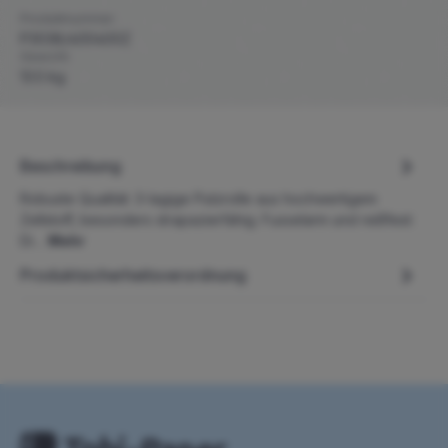
Produktnummer:
P3038/400400Z
Gewicht:
13.5 kg
Beschreibung
Robuste Qualität: 3-lagige Putzrolle aus hochwertigem
Zellstoff, besonders strapazierfähig. Fusselarm und reißfest:
Di…
Mehr
Produktsicherheitsverordnung