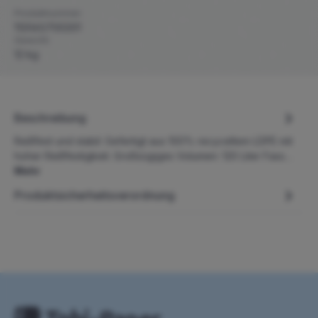
Produktnummer:
112061/700201
Gewicht:
12 kg
Beschreibung
Reißfest und stabil: Gefertigt aus 100% recyceltem LDPE mit
hoher Reißfestigkeit. Großzügiges Volumen: 120 Liter Fass…
Mehr
Produktsicherheitsverordnung