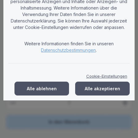
personalisierte Anzeigen und Inhalte oder Anzeigen- und
Inhaltsmessung. Weitere Informationen über die
Verwendung Ihrer Daten finden Sie in unserer
Tobi-Paper
Datenschutzerklärung. Sie können Ihre Auswahl jederzeit
Müllsäcke 120 Liter blau LDPE Typ 70
unter Cookie-Einstellungen widerrufen oder anpassen.
35µ 10 Rollen a 25 Stück
Hochwertige 120 Liter Müllsäcke aus 100% recyceltem LDPE,
Weitere Informationen finden Sie in unseren
35µ stark. Reißfest & wasserabweisen, ideal für Bau-, Garten-
Datenschutzbestimmungen
.
& Gewerbeabfälle. 250 Stück.
Regulärer Preis:
26,89 €
Brutto: 32,00 €
Cookie-Einstellungen
Preise zzgl. MwSt. zzgl. Versandkosten
Alle ablehnen
Alle akzeptieren
Produkt Anzahl: Gib den gewünschten Wert ein ode
In den Warenkorb