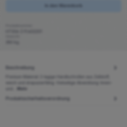
In den Warenkorb
Produktnummer:
HT006-Z-P/402201
Gewicht:
280 kg
Beschreibung
Premium-Material: 2-lagige Handtuchrollen aus Zellstoff,
weich und strapazierfähig. Vielseitige Abwicklung: Innen-
und…
Mehr
Produktsicherheitsverordnung