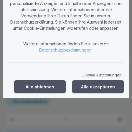
personalisierte Anzeigen und Inhalte oder Anzeigen- und
Inhaltsmessung. Weitere Informationen über die
Verwendung Ihrer Daten finden Sie in unserer
Tobi-Paper
Datenschutzerklärung. Sie können Ihre Auswahl jederzeit
unter Cookie-Einstellungen widerrufen oder anpassen.
Handtuchrollen 2-lagig Zellstoff
hochweiß 19cm Breite 6cm Hülse -
Weitere Informationen finden Sie in unseren
Palette (44 VE)
Datenschutzbestimmungen
.
1 Palette Handtuchrollen (264 Rollen) aus 2-lagigem,
hochweißem Zellstoff mit Innen- sowie Außenabwicklung und
Perforation - Lieferung frei Haus
Cookie-Einstellungen
Regulärer Preis:
816,20 €
Brutto: 971,28 €
Alle ablehnen
Alle akzeptieren
Preise zzgl. MwSt. zzgl. Versandkosten
Versandkostenfrei
Produkt Anzahl: Gib den gewünschten Wert ein ode