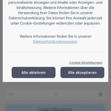
personalisierte Anzeigen und Inhalte oder Anzeigen- und
Inhaltsmessung. Weitere Informationen über die
Verwendung Ihrer Daten finden Sie in unserer
Datenschutzerklärung. Sie können Ihre Auswahl jederzeit
WEPA
unter Cookie-Einstellungen widerrufen oder anpassen.
Toilettenpapier Wepa Satino Prestige 3-
lagig 250 Blatt - Palette (33 VE)
Weitere Informationen finden Sie in unseren
Hochwertiges Satino by WEPA Prestige 3-lagiges
Datenschutzbestimmungen
.
Toilettenpapier 250 Blatt aus hochweißem Zellstoff. Palette mit
64 Rollen pro VE. Lieferung frei Haus
Regulärer Preis:
965,38 €
Cookie-Einstellungen
Brutto: 1.148,80 €
Preise zzgl. MwSt. zzgl. Versandkosten
Alle ablehnen
Alle akzeptieren
Versandkostenfrei
Produkt Anzahl: Gib den gewünschten Wert ein ode
In den Warenkorb