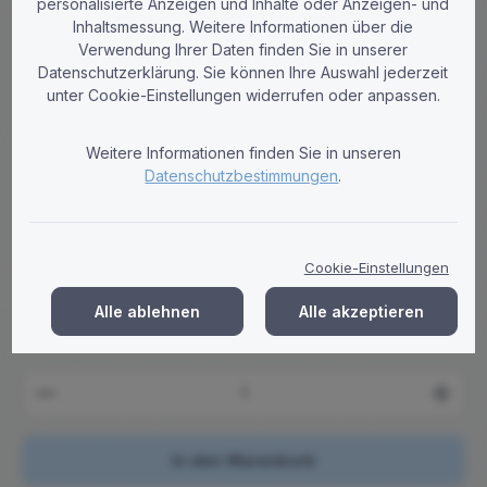
personalisierte Anzeigen und Inhalte oder Anzeigen- und
Inhaltsmessung. Weitere Informationen über die
Verwendung Ihrer Daten finden Sie in unserer
Tobi-Paper
Datenschutzerklärung. Sie können Ihre Auswahl jederzeit
Putzrollen 2-lagig Zellstoff blau
unter Cookie-Einstellungen widerrufen oder anpassen.
36x31cm 1000 Blatt - Palette (30 VE)
Hochwertige 2-lagige blaue Putzrollen aus Zellstoff, 36x31cm,
Weitere Informationen finden Sie in unseren
1000 Blatt pro Rolle. Palette mit 60 Rollen. Ideal für Industrie
Datenschutzbestimmungen
.
und Werkstatt. Lieferung frei Haus.
Regulärer Preis:
824,60 €
Brutto: 981,27 €
Cookie-Einstellungen
Preise zzgl. MwSt. zzgl. Versandkosten
Alle ablehnen
Alle akzeptieren
Versandkostenfrei
Produkt Anzahl: Gib den gewünschten Wert ein ode
In den Warenkorb