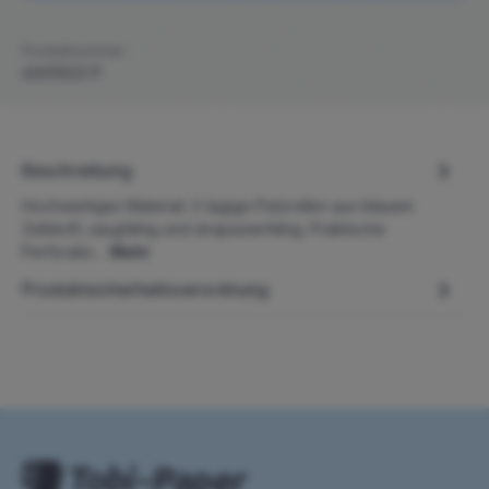
Produktnummer:
400100Z-P
Beschreibung
Hochwertiges Material: 2-lagige Putzrollen aus blauem
Zellstoff, saugfähig und strapazierfähig. Praktische
Perforatio…
Mehr
Produktsicherheitsverordnung