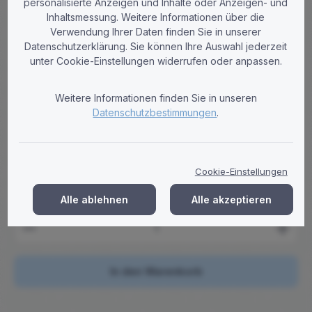
personalisierte Anzeigen und Inhalte oder Anzeigen- und
Inhaltsmessung. Weitere Informationen über die
Verwendung Ihrer Daten finden Sie in unserer
Datenschutzerklärung. Sie können Ihre Auswahl jederzeit
Becker Chemie
unter Cookie-Einstellungen widerrufen oder anpassen.
Dosierpumpe für 5 und 10 Liter Kanister
Exakte Dosierpumpe für 5 & 10 Liter Kanister. Liefert 10 ml pro
Weitere Informationen finden Sie in unseren
Hub, passend für DIN 45 Gewinde. Ideal für kontrollierte
Datenschutzbestimmungen
.
Flüssigkeitsdosierung.
Regulärer Preis:
8,87 €
Brutto: 10,56 €
Cookie-Einstellungen
Preise zzgl. MwSt. zzgl. Versandkosten
Alle ablehnen
Alle akzeptieren
Produkt Anzahl: Gib den gewünschten Wert ein ode
In den Warenkorb