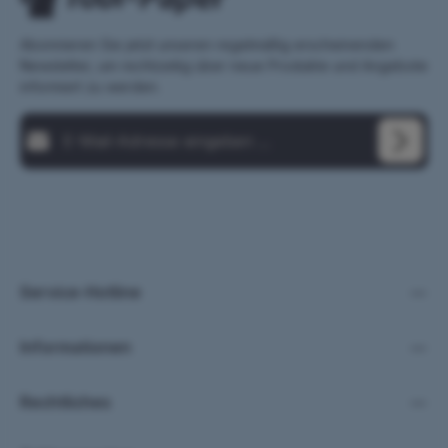
Abonnieren Sie jetzt unseren regelmäßig erscheinenden
Newsletter, um rechtzeitig über neue Produkte und Angebote
informiert zu werden.
E-Mail-Adresse*
Loading...
Datenschutz
Die mit einem Stern (*) markierten Felder sind Pflichtfelder.
Ich habe die
Datenschutzbestimmungen
zur Kenntnis genommen und die
AGB
gelesen und bin mit ihnen einverstanden.
*
Um weiterzugehen, geben Sie die oben abgebildeten
Zeichen ein
*
Service-Hotline
Informationen
Rechtliches