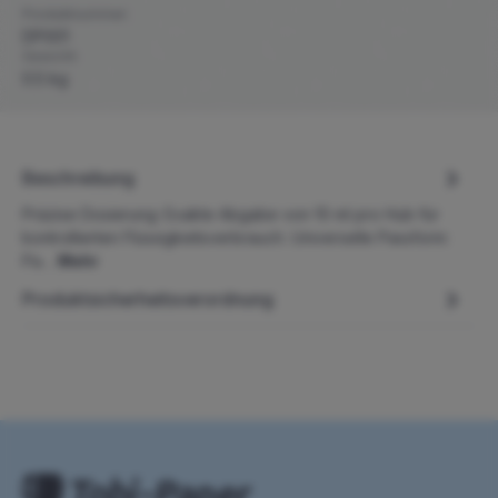
Produktnummer:
DP001
Gewicht:
0.5 kg
Beschreibung
Präzise Dosierung: Exakte Abgabe von 10 ml pro Hub für
kontrollierten Flüssigkeitsverbrauch. Universelle Passform:
Pa…
Mehr
Produktsicherheitsverordnung