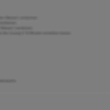
ltes Wasser) verdünnen.
 verdünnen.
s Wasser) verdünnen.
 die Lösung 5–10 Minuten einwirken lassen.
lindustrie