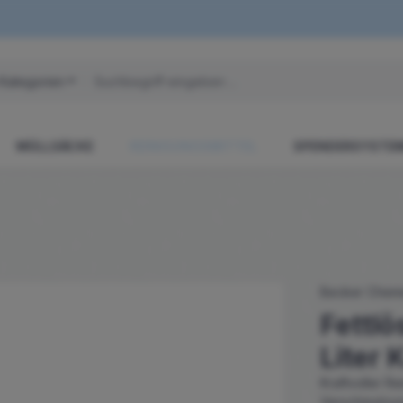
 Kategorien
MÜLLSÄCKE
REINIGUNGSMITTEL
SPENDERSYSTE
Becker Chem
Fettlö
Liter 
Kraftvoller Re
Verschmutzung