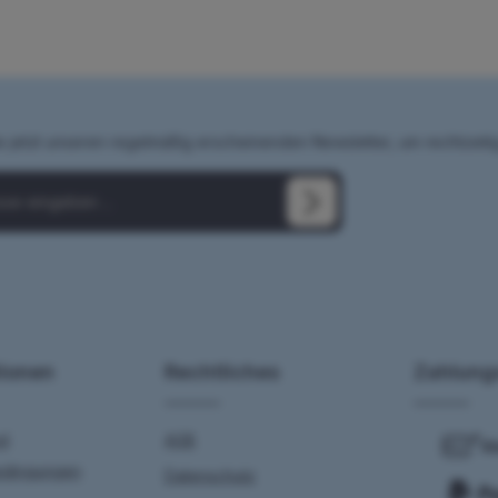
e jetzt unseren regelmäßig erscheinenden Newsletter, um rechtzeit
(*) markierten Felder sind Pflichtfelder.
chutzbestimmungen
zur Kenntnis genommen und die
AGB
 ihnen einverstanden.
*
 geben Sie die oben abgebildeten Zeichen
tionen
Rechtliches
Zahlung
nd
AGB
edingungen
Datenschutz