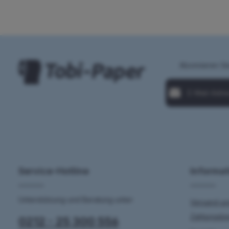
Abonnieren Si
E-Mail-Adresse*
Loading...
Datenschutz
Die mit einem Stern 
Ich habe die
Datens
gelesen und bin mit
Um weiterzugehen,
ein
*
Service-Hotline
Informa
Unterstützung und Beratung unter:
Versand u
Zahlungsb
0212 - 25 300 556