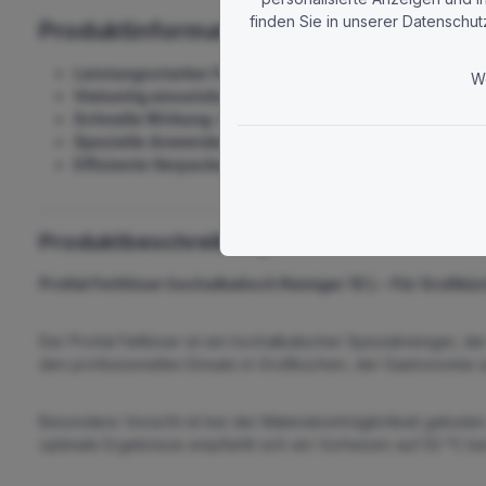
finden Sie in unserer Datenschut
Produktinformationen "Fettlöser ProVal
Leistungsstarker Fettlöser:
Entfernt gründlich fettige
W
Vielseitig einsetzbar:
Ideal für Großküchen, Gastronomie
Schnelle Wirkung:
Hochalkalische Formel für effektive 
Spezielle Anwendungshinweise:
Geeignet für Alkalibes
Effiziente Verpackung:
Praktischer 10 L Kanister für pr
Produktbeschreibung
ProVal Fettlöser hochalkalisch Reiniger 10 L – Für Großk
Der ProVal Fettlöser ist ein hochalkalischer Spezialreiniger, 
den professionellen Einsatz in Großküchen, der Gastronomie un
Besondere Vorsicht ist bei der Materialverträglichkeit geboten
optimale Ergebnisse empfiehlt sich ein Vorheizen auf 50 °C 