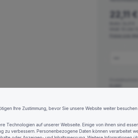
Regulärer Prei
22,11 €
Brutto: 26,31 €
Inhalt:
10 Liter
(
Preise zzgl. Mw
Produkt
Produktnummer
FL001
Gewicht:
12 kg
ötigen Ihre Zustimmung, bevor Sie unsere Website weiter besuchen
 Technologien auf unserer Webseite. Einige von ihnen sind essen
sicherheitsverordnung
ng zu verbessern. Personenbezogene Daten können verarbeitet werde
nhalte oder Anzeigen- und Inhaltsmessung. Weitere Informationen 