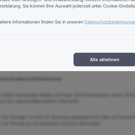
zerklärung. Sie können Ihre Auswahl jederzeit unter Cookie-Einste
 hochalkalisch 10 Liter Kanister"
 Verschmutzungen und Verkrustungen.
eitere Informationen finden Sie in unseren
Datenschutzbestimmung
 und die Lebensmittelindustrie.
und zeitsparende Reinigung.
tändiges, nicht für Aluminium.
ofessionelle Anforderungen.
Alle ablehnen
üchen & Lebensmittelindustrie
der selbst hartnäckige fettige und ölige Verschmutzungen sowie Verkr
d der Lebensmittelindustrie entwickelt.
. Der Reiniger ist nicht für Aluminium geeignet und sollte auf lacki
bei der Reinigung von Backöfen und Konvektomaten.