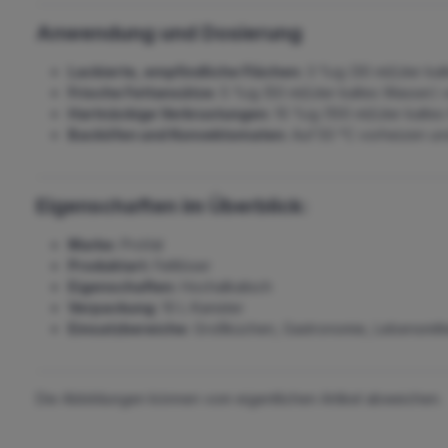
Anwendung und Dosierung
Lackierte, empfindliche Flächen:
3 %ig (30 ml/Liter ka
Frische Fettansätze:
5 %ig (50 ml/Liter kaltes Wasser)
Hartnäckige Verkrustungen:
10 %ig (100 ml/Liter kalte
Backöfen und Konvektomaten:
Auf 50 °C vorheizen und
Eigenschaften im Überblick:
Marke:
ProVal
Produktart:
Fettlöser
Eigenschaften:
Hochalkalisch
Verpackung:
10 L Kanister
Einsatzbereiche:
Großküchen, Gastronomie, Lebensmitte
Die Abbildungen können vom eigentlichen Artikel abweichen.