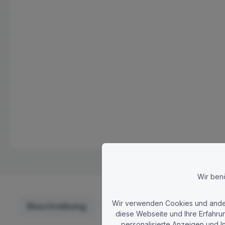
Wir ben
Wir verwenden Cookies und andere
Beschreibung
Dokumente
Produkt
2
diese Webseite und Ihre Erfahru
personalisierte Anzeigen und I