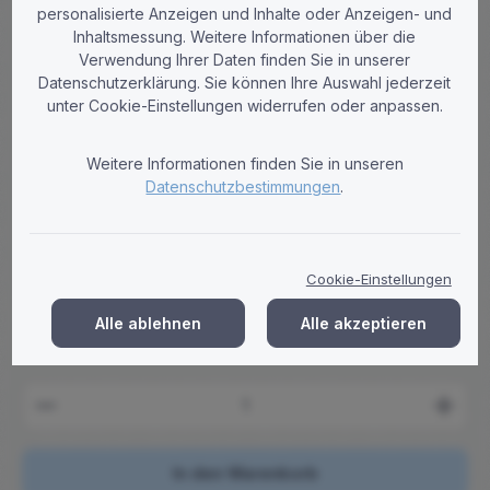
personalisierte Anzeigen und Inhalte oder Anzeigen- und
Inhaltsmessung. Weitere Informationen über die
Verwendung Ihrer Daten finden Sie in unserer
Becker Chemie
Datenschutzerklärung. Sie können Ihre Auswahl jederzeit
unter Cookie-Einstellungen widerrufen oder anpassen.
Rohrreiniger flüssig eilfix 1000 ml
Flasche - 12 Stück pro Karton
Weitere Informationen finden Sie in unseren
Hochkonzentrierter Eilfix Rohrreiniger in 1L Flaschen. Löst
Datenschutzbestimmungen
.
Fette, Öle und Haare. Ideal für professionelle Anwendungen.
12 Flaschen pro Karton.
Regulärer Preis:
77,32 €
Cookie-Einstellungen
Brutto: 92,01 €
Inhalt:
12 Liter
(6,44 € / 1 Liter)
Alle ablehnen
Alle akzeptieren
Preise zzgl. MwSt. zzgl. Versandkosten
Produkt Anzahl: Gib den gewünschten Wert ein ode
In den Warenkorb