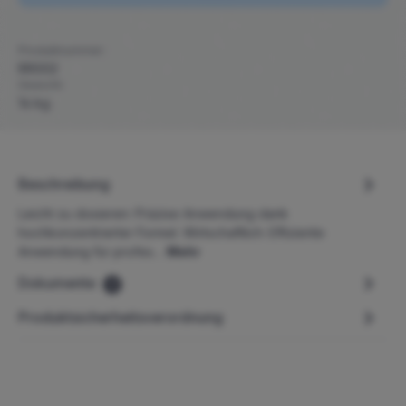
Produktnummer:
RR002
Gewicht:
14 kg
Beschreibung
Leicht zu dosieren: Präzise Anwendung dank
hochkonzentrierter Formel. Wirtschaftlich: Effiziente
Anwendung für profes…
Mehr
Dokumente
2
Produktsicherheitsverordnung