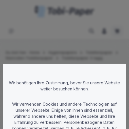
Zum Hauptinhalt springen
Waren
Du bist hier:
Home
Hygienepapiere
Toilettenpapier
Kleinrollen-Toilettenpapier
Toilettenpapier 3-lagig
Bildergalerie überspringen
Wir benötigen Ihre Zustimmung, bevor Sie unsere Website
weiter besuchen können.
Wir verwenden Cookies und andere Technologien auf
unserer Webseite. Einige von ihnen sind essenziell,
während andere uns helfen, diese Webseite und Ihre
Erfahrung zu verbessern. Personenbezogene Daten
können verarbeitet werden (z. B. IP-Adressen), z. B. für