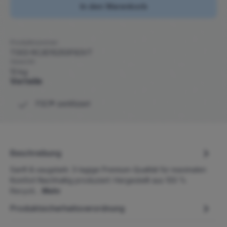
In den Warenkorb
Produktnummer:
T003-RC/ID1S250F83VT
Gewicht:
13 kg
Vorteile
FSC® zertifiziert
Beschreibung
Sanft & saugstark: 3-lagige Premium-Qualität für maximalen
Komfort Nachhaltig produziert: Hergestellt aus 100 %
Recycli…
Mehr
Produktsicherheitsverordnung