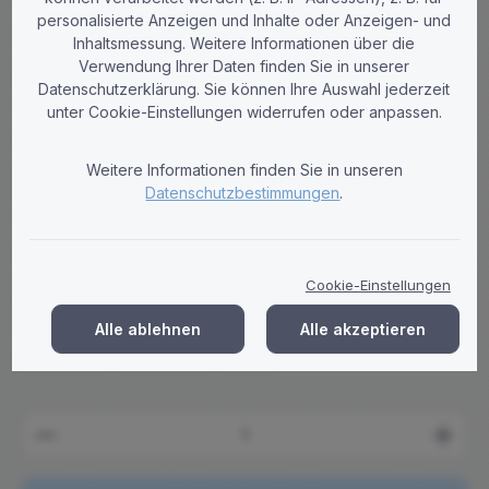
personalisierte Anzeigen und Inhalte oder Anzeigen- und
Inhaltsmessung. Weitere Informationen über die
Verwendung Ihrer Daten finden Sie in unserer
Paperdi
Datenschutzerklärung. Sie können Ihre Auswahl jederzeit
Toilettenpapier Paperdi Eco Green
unter Cookie-Einstellungen widerrufen oder anpassen.
Premium 3-lagig Recycling weiß 250
Blatt - 64 Rollen
Weitere Informationen finden Sie in unseren
Datenschutzbestimmungen
.
Paperdi Eco Green Premium Toilettenpapier – 3-lagig, weiß,
100 % Recycling. 250 Blatt pro Rolle, 64 Rollen Großpackung.
Weich, saugstark & umweltfreundlich – ideal für Gewerbe &
Haushalt.
Cookie-Einstellungen
Regulärer Preis:
21,79 €
Alle ablehnen
Alle akzeptieren
Brutto: 25,93 €
Preise zzgl. MwSt. zzgl. Versandkosten
Produkt Anzahl: Gib den gewünschten Wert ein ode