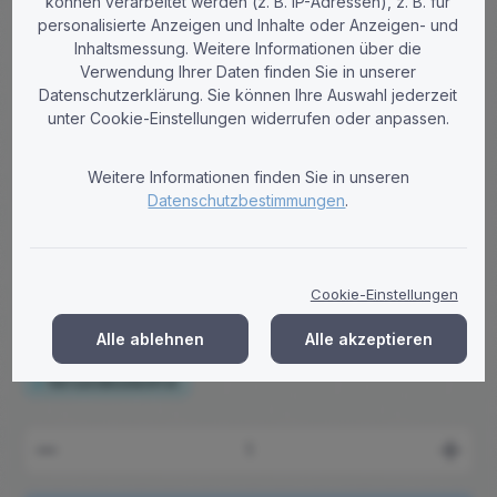
können verarbeitet werden (z. B. IP-Adressen), z. B. für
personalisierte Anzeigen und Inhalte oder Anzeigen- und
Inhaltsmessung. Weitere Informationen über die
Verwendung Ihrer Daten finden Sie in unserer
WEPA
Datenschutzerklärung. Sie können Ihre Auswahl jederzeit
Toilettenpapier Wepa Satino Comfort 3-
unter Cookie-Einstellungen widerrufen oder anpassen.
lagig Zellstoff hochweiß 250 Blatt -
Palette (18 VE)
Weitere Informationen finden Sie in unseren
Hochwertiges Satino by WEPA Comfort 3-lagiges
Datenschutzbestimmungen
.
Toilettenpapier 250 Blatt aus hochweißem Zellstoff. Palette mit
72 Rollen pro VE. Lieferung frei Haus
Regulärer Preis:
680,40 €
Cookie-Einstellungen
Brutto: 809,68 €
Alle ablehnen
Alle akzeptieren
Preise zzgl. MwSt. zzgl. Versandkosten
Versandkostenfrei
Produkt Anzahl: Gib den gewünschten Wert ein ode