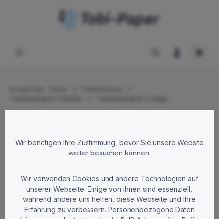
Zum Hauptinhalt springen
Waren
Du bist hier:
Home
Palettenware
Toilettenpapier Paletten
Toilettenpapier 3-lagig
Bildergalerie überspringen
Wir benötigen Ihre Zustimmung, bevor Sie unsere Website
weiter besuchen können.
Wir verwenden Cookies und andere Technologien auf
unserer Webseite. Einige von ihnen sind essenziell,
während andere uns helfen, diese Webseite und Ihre
Erfahrung zu verbessern. Personenbezogene Daten