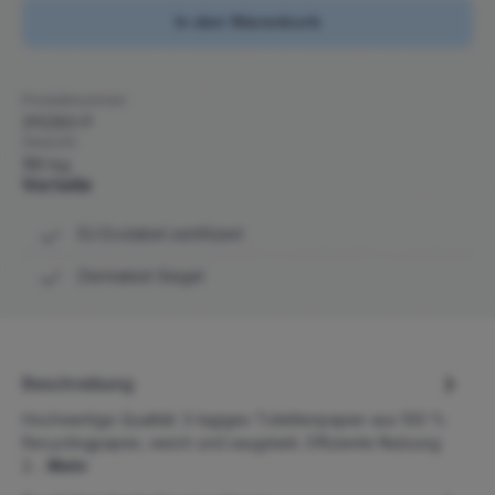
In den Warenkorb
Produktnummer:
292283-P
Gewicht:
185 kg
Vorteile
EU Ecolabel zertifiziert
Dermatest Siegel
Beschreibung
Hochwertige Qualität: 3-lagiges Toilettenpapier aus 100 %
Recyclingpapier, weich und saugstark. Effiziente Nutzung:
2…
Mehr