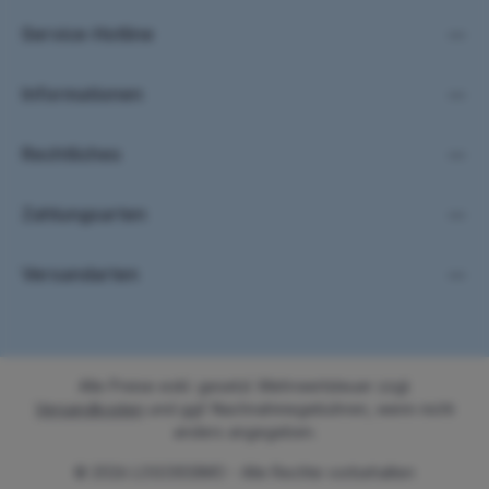
Zeichen ein
*
Service-Hotline
Informationen
Rechtliches
Zahlungsarten
Versandarten
Alle Preise exkl. gesetzl. Mehrwertsteuer zzgl.
Versandkosten
und ggf. Nachnahmegebühren, wenn nicht
anders angegeben.
© 2026 LOGOISSIMO - Alle Rechte vorbehalten